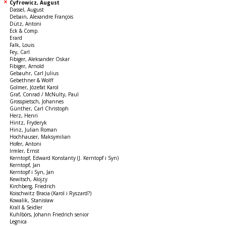
Cyfrowicz, August
Dassel, August
Debain, Alexandre François
Dütz, Antoni
Eck & Comp.
Erard
Falk, Louis
Fey, Carl
Fibiger, Aleksander Oskar
Fibiger, Arnold
Gebauhr, Carl Julius
Gebethner & Wolff
Golmer, Józefat Karol
Graf, Conrad / McNulty, Paul
Grosspietsch, Johannes
Günther, Carl Christoph
Herz, Henri
Hintz, Fryderyk
Hinz, Julian Roman
Hochhauser, Maksymilian
Hofer, Antoni
Irmler, Ernst
Kerntopf, Edward Konstanty (J. Kerntopf i Syn)
Kerntopf, Jan
Kerntopf i Syn, Jan
Kewitsch, Alojzy
Kirchberg, Friedrich
Koischwitz Bracia (Karol i Ryszard?)
Kowalik, Stanisław
Krall & Seidler
Kuhlbörs, Johann Friedrich senior
Legnica