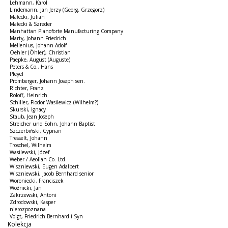
Lehmann, Karol
Lindemann, Jan Jerzy (Georg, Grzegorz)
Małecki, Julian
Małecki & Szreder
Manhattan Pianoforte Manufacturing Company
Marty, Johann Friedrich
Mellenius, Johann Adolf
Oehler (Öhler), Christian
Paepke, August (Auguste)
Peters & Co., Hans
Pleyel
Promberger, Johann Joseph sen.
Richter, Franz
Roloff, Heinrich
Schiller, Fiodor Wasilewicz (Wilhelm?)
Skurski, Ignacy
Staub, Jean Joseph
Streicher und Sohn, Johann Baptist
Szczerbiński, Cyprian
Tresselt, Johann
Troschel, Wilhelm
Wasilewski, Józef
Weber / Aeolian Co. Ltd.
Wiszniewski, Eugen Adalbert
Wiszniewski, Jacob Bernhard senior
Woroniecki, Franciszek
Woźnicki, Jan
Zakrzewski, Antoni
Zdrodowski, Kasper
nierozpoznana
Voigt, Friedrich Bernhard i Syn
Kolekcja