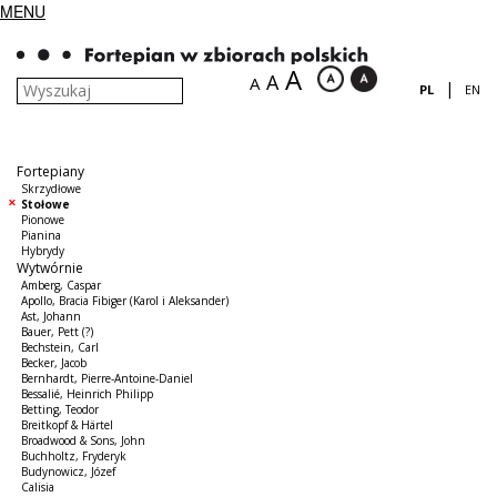
MENU
A
A
A
|
PL
EN
Fortepiany
Skrzydłowe
Stołowe
Pionowe
Pianina
Hybrydy
Wytwórnie
Amberg, Caspar
Apollo, Bracia Fibiger (Karol i Aleksander)
Ast, Johann
Bauer, Pett (?)
Bechstein, Carl
Becker, Jacob
Bernhardt, Pierre-Antoine-Daniel
Bessalié, Heinrich Philipp
Betting, Teodor
Breitkopf & Härtel
Broadwood & Sons, John
Buchholtz, Fryderyk
Budynowicz, Józef
Calisia