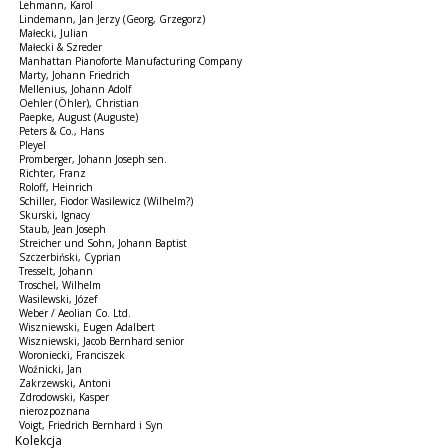
Lehmann, Karol
Lindemann, Jan Jerzy (Georg, Grzegorz)
Małecki, Julian
Małecki & Szreder
Manhattan Pianoforte Manufacturing Company
Marty, Johann Friedrich
Mellenius, Johann Adolf
Oehler (Öhler), Christian
Paepke, August (Auguste)
Peters & Co., Hans
Pleyel
Promberger, Johann Joseph sen.
Richter, Franz
Roloff, Heinrich
Schiller, Fiodor Wasilewicz (Wilhelm?)
Skurski, Ignacy
Staub, Jean Joseph
Streicher und Sohn, Johann Baptist
Szczerbiński, Cyprian
Tresselt, Johann
Troschel, Wilhelm
Wasilewski, Józef
Weber / Aeolian Co. Ltd.
Wiszniewski, Eugen Adalbert
Wiszniewski, Jacob Bernhard senior
Woroniecki, Franciszek
Woźnicki, Jan
Zakrzewski, Antoni
Zdrodowski, Kasper
nierozpoznana
Voigt, Friedrich Bernhard i Syn
Kolekcja