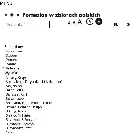
MENU
A
A
A
|
PL
EN
Fortepiany
Skrzydłowe
Stołowe
Pionowe
Pianina
Hybrydy
Wytwórnie
Amberg, Caspar
Apollo, Bracia Fibiger (Karol i Aleksander)
Ast, Johann
Bauer, Pett (?)
Bechstein, Carl
Becker, Jacob
Bernhardt, Pierre-Antoine-Daniel
Bessalié, Heinrich Philipp
Betting, Teodor
Breitkopf & Härtel
Broadwood & Sons, John
Buchholtz, Fryderyk
Budynowicz, Józef
Calisia