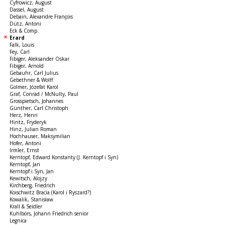
Cyfrowicz, August
Dassel, August
Debain, Alexandre François
Dütz, Antoni
Eck & Comp.
Erard
Falk, Louis
Fey, Carl
Fibiger, Aleksander Oskar
Fibiger, Arnold
Gebauhr, Carl Julius
Gebethner & Wolff
Golmer, Józefat Karol
Graf, Conrad / McNulty, Paul
Grosspietsch, Johannes
Günther, Carl Christoph
Herz, Henri
Hintz, Fryderyk
Hinz, Julian Roman
Hochhauser, Maksymilian
Hofer, Antoni
Irmler, Ernst
Kerntopf, Edward Konstanty (J. Kerntopf i Syn)
Kerntopf, Jan
Kerntopf i Syn, Jan
Kewitsch, Alojzy
Kirchberg, Friedrich
Koischwitz Bracia (Karol i Ryszard?)
Kowalik, Stanisław
Krall & Seidler
Kuhlbörs, Johann Friedrich senior
Legnica