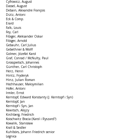
Cyfrowicz, August
Dassel, August
Debain, Alexandre François
Dütz, Antoni
Eck & Comp.
Erard
Falk, Louis
Fey, Carl
Fibiger, Aleksander Oskar
Fibiger, Arnold
Gebauhr, Carl Julius
Gebethner & Wolff
Golmer, Józefat Karol
Graf, Conrad / McNulty, Paul
Grosspietsch, Johannes
Günther, Carl Christoph
Herz, Henri
Hintz, Fryderyk
Hinz, Julian Roman
Hochhauser, Maksymilian
Hofer, Antoni
Irmler, Ernst
Kerntopf, Edward Konstanty (J. Kerntopf i Syn)
Kerntopf, Jan
Kerntopf i Syn, Jan
Kewitsch, Alojzy
Kirchberg, Friedrich
Koischwitz Bracia (Karol i Ryszard?)
Kowalik, Stanisław
Krall & Seidler
Kuhlbörs, Johann Friedrich senior
Legnica