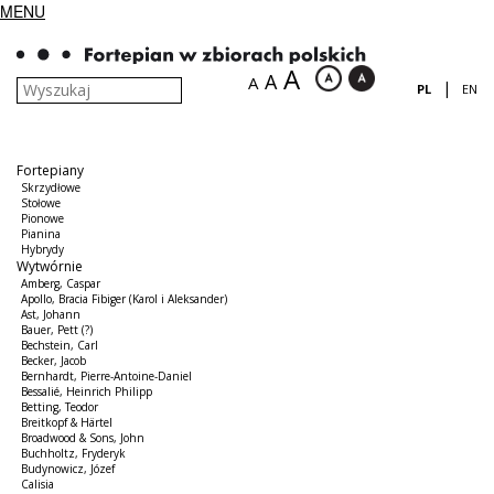
MENU
A
A
A
|
PL
EN
Fortepiany
Skrzydłowe
Stołowe
Pionowe
Pianina
Hybrydy
Wytwórnie
Amberg, Caspar
Apollo, Bracia Fibiger (Karol i Aleksander)
Ast, Johann
Bauer, Pett (?)
Bechstein, Carl
Becker, Jacob
Bernhardt, Pierre-Antoine-Daniel
Bessalié, Heinrich Philipp
Betting, Teodor
Breitkopf & Härtel
Broadwood & Sons, John
Buchholtz, Fryderyk
Budynowicz, Józef
Calisia