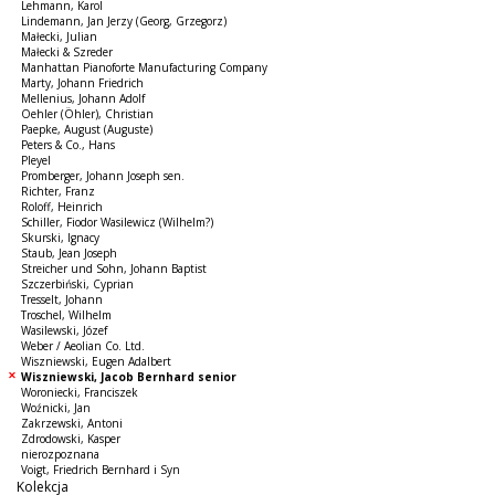
Lehmann, Karol
Lindemann, Jan Jerzy (Georg, Grzegorz)
Małecki, Julian
Małecki & Szreder
Manhattan Pianoforte Manufacturing Company
Marty, Johann Friedrich
Mellenius, Johann Adolf
Oehler (Öhler), Christian
Paepke, August (Auguste)
Peters & Co., Hans
Pleyel
Promberger, Johann Joseph sen.
Richter, Franz
Roloff, Heinrich
Schiller, Fiodor Wasilewicz (Wilhelm?)
Skurski, Ignacy
Staub, Jean Joseph
Streicher und Sohn, Johann Baptist
Szczerbiński, Cyprian
Tresselt, Johann
Troschel, Wilhelm
Wasilewski, Józef
Weber / Aeolian Co. Ltd.
Wiszniewski, Eugen Adalbert
Wiszniewski, Jacob Bernhard senior
Woroniecki, Franciszek
Woźnicki, Jan
Zakrzewski, Antoni
Zdrodowski, Kasper
nierozpoznana
Voigt, Friedrich Bernhard i Syn
Kolekcja