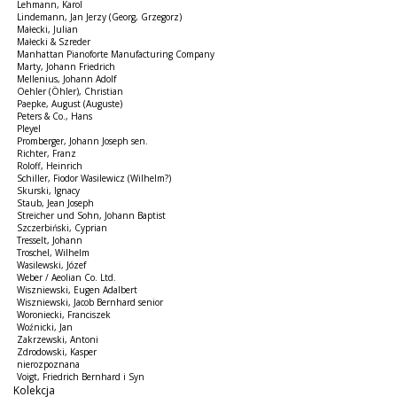
Lehmann, Karol
Lindemann, Jan Jerzy (Georg, Grzegorz)
Małecki, Julian
Małecki & Szreder
Manhattan Pianoforte Manufacturing Company
Marty, Johann Friedrich
Mellenius, Johann Adolf
Oehler (Öhler), Christian
Paepke, August (Auguste)
Peters & Co., Hans
Pleyel
Promberger, Johann Joseph sen.
Richter, Franz
Roloff, Heinrich
Schiller, Fiodor Wasilewicz (Wilhelm?)
Skurski, Ignacy
Staub, Jean Joseph
Streicher und Sohn, Johann Baptist
Szczerbiński, Cyprian
Tresselt, Johann
Troschel, Wilhelm
Wasilewski, Józef
Weber / Aeolian Co. Ltd.
Wiszniewski, Eugen Adalbert
Wiszniewski, Jacob Bernhard senior
Woroniecki, Franciszek
Woźnicki, Jan
Zakrzewski, Antoni
Zdrodowski, Kasper
nierozpoznana
Voigt, Friedrich Bernhard i Syn
Kolekcja