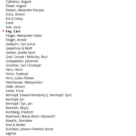
Cyfrowicz, August
Dassel, August
Debain, Alexandre François
Dütz, Antoni
Eck & Comp.
Erard
Falk, Louis
Fey, Carl
Fibiger, Aleksander Oskar
Fibiger, Arnold
Gebauhr, Carl Julius
Gebethner & Wolff
Golmer, Józefat Karol
Graf, Conrad / McNulty, Paul
Grosspietsch, Johannes
Günther, Carl Christoph
Herz, Henri
Hintz, Fryderyk
Hinz, Julian Roman
Hochhauser, Maksymilian
Hofer, Antoni
Irmler, Ernst
Kerntopf, Edward Konstanty (J. Kerntopf i Syn)
Kerntopf, Jan
Kerntopf i Syn, Jan
Kewitsch, Alojzy
Kirchberg, Friedrich
Koischwitz Bracia (Karol i Ryszard?)
Kowalik, Stanisław
Krall & Seidler
Kuhlbörs, Johann Friedrich senior
Legnica