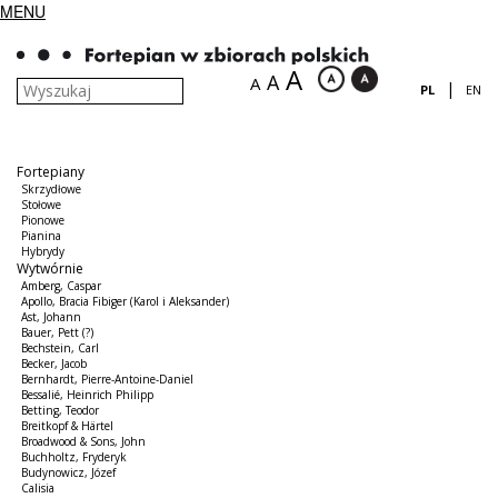
MENU
A
A
A
|
PL
EN
Fortepiany
Skrzydłowe
Stołowe
Pionowe
Pianina
Hybrydy
Wytwórnie
Amberg, Caspar
Apollo, Bracia Fibiger (Karol i Aleksander)
Ast, Johann
Bauer, Pett (?)
Bechstein, Carl
Becker, Jacob
Bernhardt, Pierre-Antoine-Daniel
Bessalié, Heinrich Philipp
Betting, Teodor
Breitkopf & Härtel
Broadwood & Sons, John
Buchholtz, Fryderyk
Budynowicz, Józef
Calisia