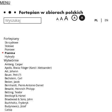
MENU
A
A
A
|
PL
EN
Fortepiany
Skrzydłowe
Stołowe
Pionowe
Pianina
Hybrydy
Wytwórnie
Amberg, Caspar
Apollo, Bracia Fibiger (Karol i Aleksander)
Ast, Johann
Bauer, Pett (?)
Bechstein, Carl
Becker, Jacob
Bernhardt, Pierre-Antoine-Daniel
Bessalié, Heinrich Philipp
Betting, Teodor
Breitkopf & Härtel
Broadwood & Sons, John
Buchholtz, Fryderyk
Budynowicz, Józef
Calisia