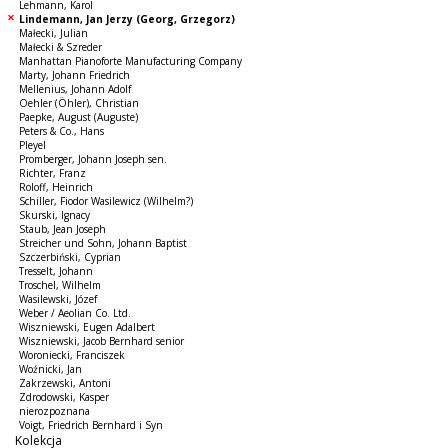
Lehmann, Karol
Lindemann, Jan Jerzy (Georg, Grzegorz)
Małecki, Julian
Małecki & Szreder
Manhattan Pianoforte Manufacturing Company
Marty, Johann Friedrich
Mellenius, Johann Adolf
Oehler (Öhler), Christian
Paepke, August (Auguste)
Peters & Co., Hans
Pleyel
Promberger, Johann Joseph sen.
Richter, Franz
Roloff, Heinrich
Schiller, Fiodor Wasilewicz (Wilhelm?)
Skurski, Ignacy
Staub, Jean Joseph
Streicher und Sohn, Johann Baptist
Szczerbiński, Cyprian
Tresselt, Johann
Troschel, Wilhelm
Wasilewski, Józef
Weber / Aeolian Co. Ltd.
Wiszniewski, Eugen Adalbert
Wiszniewski, Jacob Bernhard senior
Woroniecki, Franciszek
Woźnicki, Jan
Zakrzewski, Antoni
Zdrodowski, Kasper
nierozpoznana
Voigt, Friedrich Bernhard i Syn
Kolekcja