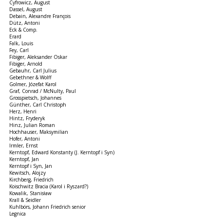
Cyfrowicz, August
Dassel, August
Debain, Alexandre François
Dütz, Antoni
Eck & Comp.
Erard
Falk, Louis
Fey, Carl
Fibiger, Aleksander Oskar
Fibiger, Arnold
Gebauhr, Carl Julius
Gebethner & Wolff
Golmer, Józefat Karol
Graf, Conrad / McNulty, Paul
Grosspietsch, Johannes
Günther, Carl Christoph
Herz, Henri
Hintz, Fryderyk
Hinz, Julian Roman
Hochhauser, Maksymilian
Hofer, Antoni
Irmler, Ernst
Kerntopf, Edward Konstanty (J. Kerntopf i Syn)
Kerntopf, Jan
Kerntopf i Syn, Jan
Kewitsch, Alojzy
Kirchberg, Friedrich
Koischwitz Bracia (Karol i Ryszard?)
Kowalik, Stanisław
Krall & Seidler
Kuhlbörs, Johann Friedrich senior
Legnica