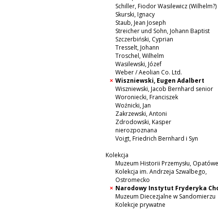
Schiller, Fiodor Wasilewicz (Wilhelm?)
Skurski, Ignacy
Staub, Jean Joseph
Streicher und Sohn, Johann Baptist
Szczerbiński, Cyprian
Tresselt, Johann
Troschel, Wilhelm
Wasilewski, Józef
Weber / Aeolian Co. Ltd.
Wiszniewski, Eugen Adalbert
Wiszniewski, Jacob Bernhard senior
Woroniecki, Franciszek
Woźnicki, Jan
Zakrzewski, Antoni
Zdrodowski, Kasper
nierozpoznana
Voigt, Friedrich Bernhard i Syn
Kolekcja
Muzeum Historii Przemysłu, Opatów
Kolekcja im. Andrzeja Szwalbego,
Ostromecko
Narodowy Instytut Fryderyka Ch
Muzeum Diecezjalne w Sandomierzu
Kolekcje prywatne