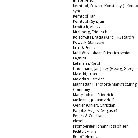
Irmler, Ernst
Kerntopf, Edward Konstanty (J. Kernto
Syn)
Kerntopf, Jan
Kerntopf i Syn, Jan
Kewitsch, Alojzy
Kirchberg, Friedrich
Koischwitz Bracia (Karol i Ryszard?)
Kowalik, Stanisław
Krall & Seidler
Kuhlbörs, Johann Friedrich senior
Legnica
Lehmann, Karol
Lindemann, Jan Jerzy (Georg, Grzegor
Małecki, Julian
Małecki & Szreder
Manhattan Pianoforte Manufacturing
Company
Marty, Johann Friedrich
Mellenius, Johann Adolf
Oehler (Öhler), Christian
Paepke, August (Auguste)
Peters & Co., Hans
Pleyel
Promberger, Johann Joseph sen.
Richter, Franz
Roloff, Heinrich