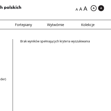
A
A
A
Fortepiany
Wytwórnie
Kolekcje
Brak wyników spełniających kryteria wyszukiwania
nder)