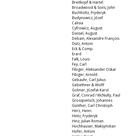
Breitkopf & Härtel
Broadwood & Sons, John
Buchholtz, Fryderyk
Budynowicz, Józef
Calisia
Cyfrowicz, August
Dassel, August
Debain, Alexandre François
Dütz, Antoni
Eck & Comp.
Erard
Falk, Louis
Fey, Carl
Fibiger, Aleksander Oskar
Fibiger, Arnold
Gebauhr, Carl Julius
Gebethner & Wolff
Golmer, Józefat Karol
Graf, Conrad / McNulty, Paul
Grosspietsch, Johannes
Günther, Carl Christoph
Herz, Henri
Hintz, Fryderyk
Hinz, Julian Roman
Hochhauser, Maksymilian
Hofer, Antoni