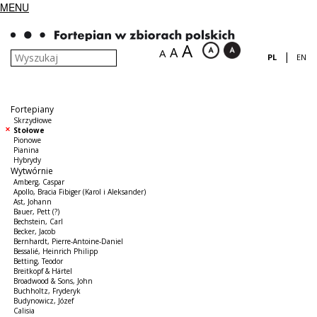
MENU
A
A
A
|
PL
EN
Fortepiany
Skrzydłowe
Stołowe
Pionowe
Pianina
Hybrydy
Wytwórnie
Amberg, Caspar
Apollo, Bracia Fibiger (Karol i Aleksander)
Ast, Johann
Bauer, Pett (?)
Bechstein, Carl
Becker, Jacob
Bernhardt, Pierre-Antoine-Daniel
Bessalié, Heinrich Philipp
Betting, Teodor
Breitkopf & Härtel
Broadwood & Sons, John
Buchholtz, Fryderyk
Budynowicz, Józef
Calisia