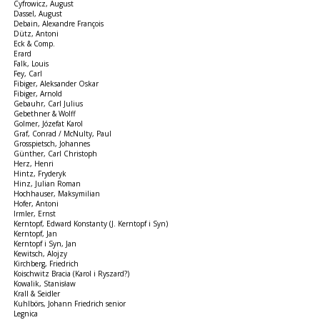
Cyfrowicz, August
Dassel, August
Debain, Alexandre François
Dütz, Antoni
Eck & Comp.
Erard
Falk, Louis
Fey, Carl
Fibiger, Aleksander Oskar
Fibiger, Arnold
Gebauhr, Carl Julius
Gebethner & Wolff
Golmer, Józefat Karol
Graf, Conrad / McNulty, Paul
Grosspietsch, Johannes
Günther, Carl Christoph
Herz, Henri
Hintz, Fryderyk
Hinz, Julian Roman
Hochhauser, Maksymilian
Hofer, Antoni
Irmler, Ernst
Kerntopf, Edward Konstanty (J. Kerntopf i Syn)
Kerntopf, Jan
Kerntopf i Syn, Jan
Kewitsch, Alojzy
Kirchberg, Friedrich
Koischwitz Bracia (Karol i Ryszard?)
Kowalik, Stanisław
Krall & Seidler
Kuhlbörs, Johann Friedrich senior
Legnica