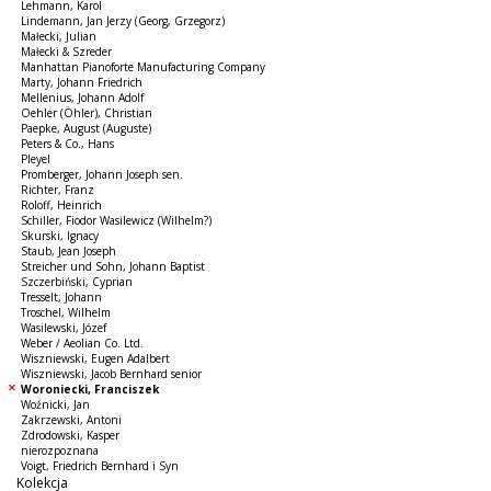
Lehmann, Karol
Lindemann, Jan Jerzy (Georg, Grzegorz)
Małecki, Julian
Małecki & Szreder
Manhattan Pianoforte Manufacturing Company
Marty, Johann Friedrich
Mellenius, Johann Adolf
Oehler (Öhler), Christian
Paepke, August (Auguste)
Peters & Co., Hans
Pleyel
Promberger, Johann Joseph sen.
Richter, Franz
Roloff, Heinrich
Schiller, Fiodor Wasilewicz (Wilhelm?)
Skurski, Ignacy
Staub, Jean Joseph
Streicher und Sohn, Johann Baptist
Szczerbiński, Cyprian
Tresselt, Johann
Troschel, Wilhelm
Wasilewski, Józef
Weber / Aeolian Co. Ltd.
Wiszniewski, Eugen Adalbert
Wiszniewski, Jacob Bernhard senior
Woroniecki, Franciszek
Woźnicki, Jan
Zakrzewski, Antoni
Zdrodowski, Kasper
nierozpoznana
Voigt, Friedrich Bernhard i Syn
Kolekcja